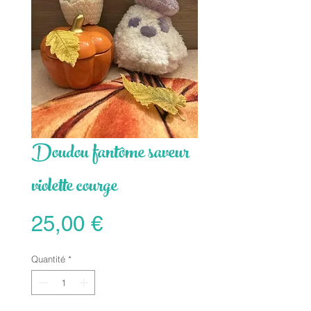
Doudou fantôme saveur
violette courge
Prix
25,00 €
Quantité
*