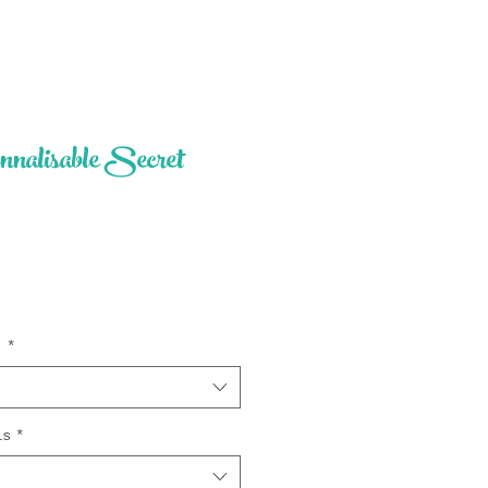
nnalisable Secret
ix
x
*
is
*