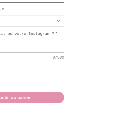
s
*
ail ou votre Instagram ?
*
0/500
outer au panier