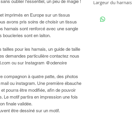
é, sans oublier l'essentiel, un peu de magie !
Largeur du harnais
Tour de cou 20-28cm
Tour de buste 20-35cm
Nous vous proposons plusie
 et imprimés en Europe sur un tissus
Nous vous conseillons les la
us avons pris soins de choisir un tissus
XS
XXS :
20mm
 Nos harnais sont renforcé avec une sangle
Tour de cou 25-30cm
XS :
20mm ou 25mm
 boucleries sont en laiton.
Tour de buste 25-38cm
S :
25mm
M :
25mm ou 38mm
ailles pour les harnais, un guide de taille
S
L :
38mm
utes demandes particulière contactez nous
Tour de cou 28-43cm
Tour de buste 35-55cm
il.com ou sur Instagram @odenoire
M
votre compagnon à quatre patte, des photos
Tour de cou 38-57cm
 mail ou instagram. Une première ébauche
Tour de buste 45-72cm
t pourra être modifiée, afin de pouvoir
 Le motif partira en impression une fois
L
ation finale validée.
Tour de cou 46-70cm
vent être dessiné sur un motif.
Tour de buste 55-90cm