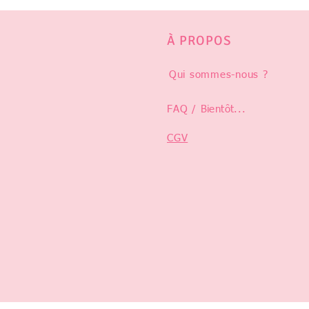
À PROPOS
Qui sommes-nous ?
FAQ /
Bientôt
...
CGV