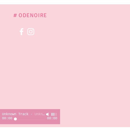
# ODENOIRE
En manque de musique?
Unknown Track
-
Unknown Artist
00:00
00:00