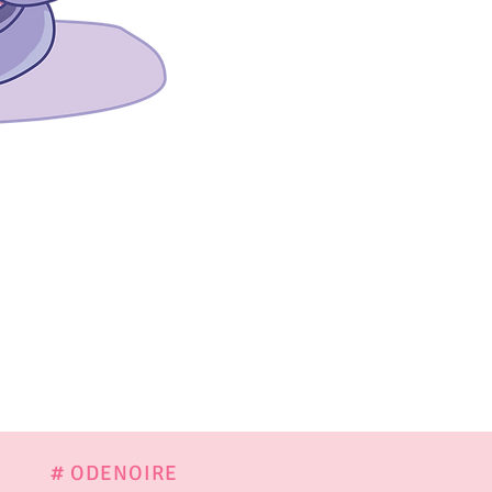
Pack personnalisé Ju
Rupture de stock
# ODENOIRE