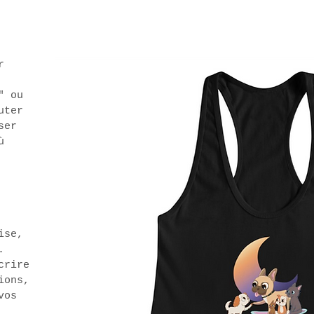
r
" ou
uter
ser
ù
ise,
.
crire
ions,
vos