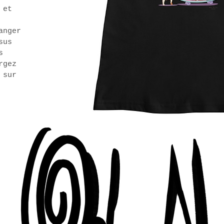
 et
anger
sus
s
rgez
 sur