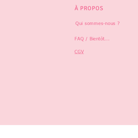
À PROPOS
Qui sommes-nous ?
FAQ /
Bientôt
...
CGV