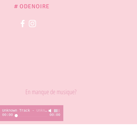
# ODENOIRE
En manque de musique?
Unknown Track
-
Unknown Artist
00:00
00:00