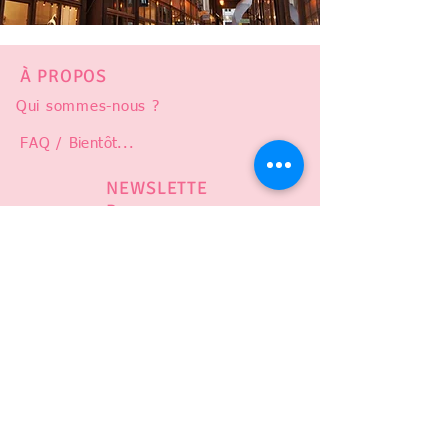
À PROPOS
Qui sommes-nous ?
FAQ /
Bientôt
...
NEWSLETTE
R
Abonnez-vous pour suivre notre
actualité et être prévenu en cas de
ventre privé, soldes, ou nouveauté !
# ODENOIRE
CGV