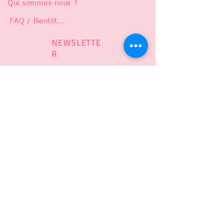
Qui sommes-nous ?
FAQ /
Bientôt
...
NEWSLETTE
R
Abonnez-vous pour suivre notre
actualité et être prévenu en cas de
ventre privé, soldes, ou nouveauté !
# ODENOIRE
CGV