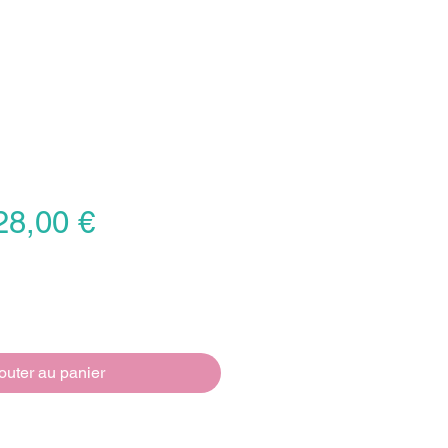
rix
Prix
28,00 €
riginal
promotionnel
outer au panier