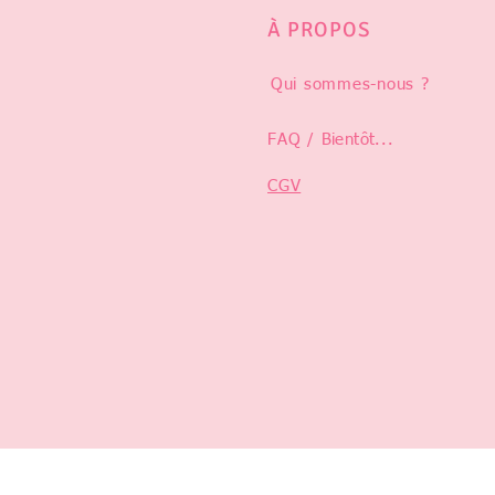
À PROPOS
Qui sommes-nous ?
FAQ /
Bientôt
...
CGV