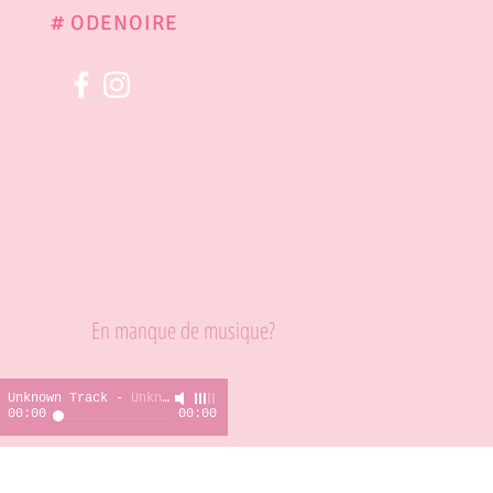
# ODENOIRE
En manque de musique?
Unknown Track
-
Unknown Artist
00:00
00:00