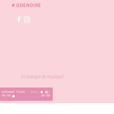
# ODENOIRE
En manque de musique?
Unknown Track
-
Unknown Artist
00:00
00:00