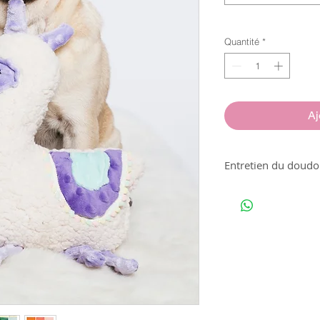
Quantité
*
Aj
Entretien du doud
Lavable à 30°