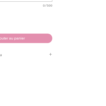
0/500
outer au panier
ou