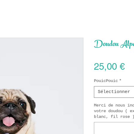
Doudou Alp
Pr
25,00 €
PouicPouic
*
Sélectionner
Merci de nous in
votre doudou ( e
blanc, fil rose 