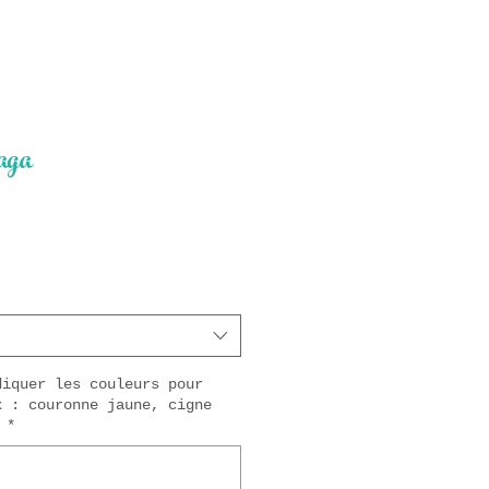
aga
ix
diquer les couleurs pour
x : couronne jaune, cigne
)
*