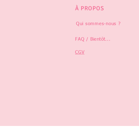
À PROPOS
Qui sommes-nous ?
FAQ /
Bientôt
...
CGV