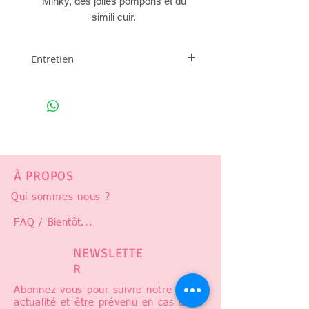
Minky, des jolies pompons et du
simili cuir.
Entretien
Lavable à la main
À PROPOS
Qui sommes-nous ?
FAQ /
Bientôt
...
NEWSLETTE
R
Abonnez-vous pour suivre notre
actualité et être prévenu en cas de