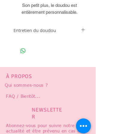
Son petit plus, le doudou est
entièrement personnalisable.
Entretien du doudou
Lavable à 30°
À PROPOS
Qui sommes-nous ?
FAQ /
Bientôt
...
NEWSLETTE
R
Abonnez-vous pour suivre notre
actualité et être prévenu en cas de