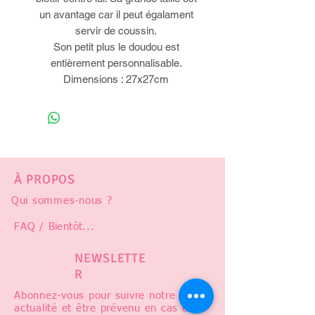
un avantage car il peut égalament
servir de coussin.
Son petit plus le doudou est
entièrement personnalisable.
Dimensions : 27x27cm
À PROPOS
Qui sommes-nous ?
FAQ /
Bientôt
...
NEWSLETTE
R
Abonnez-vous pour suivre notre
actualité et être prévenu en cas de