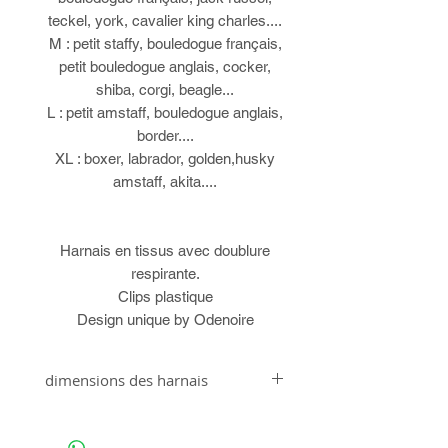
teckel, york, cavalier king charles....
M : petit staffy, bouledogue français,
petit bouledogue anglais, cocker,
shiba, corgi, beagle...
L : petit amstaff, bouledogue anglais,
border....
XL : boxer, labrador, golden,husky
amstaff, akita....
Harnais en tissus avec doublure
respirante.
Clips plastique
Design unique by Odenoire
dimensions des harnais
Taille XXS : tour d'épaule 24 à 32cm - Tour de
ventre 28 à 38cm