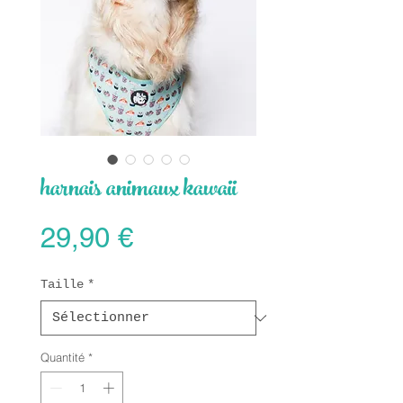
harnais animaux kawaii
Prix
29,90 €
Taille
*
Quantité
*