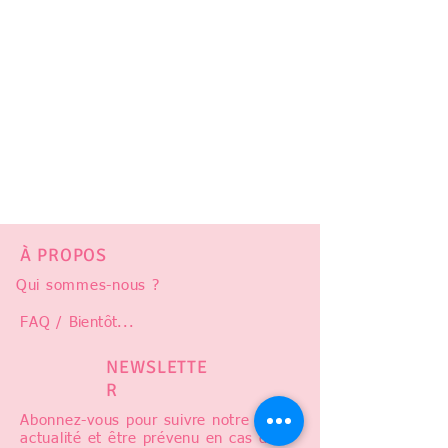
ventre 28 à 40cm
Taille XS : tour d'épaule 28 à 32cm - tour de
ventre 33 à 45cm
Taille S : tour d'épaule 34 à 36cm - tour de
ventre 38 à 52cm
Taille M : tour d'épaule 35 à 43cm - tour de
ventre 42 à 61cm
Taille L : tour d'épaule 39 à 45cm - tour de
ventre 52 à 78cm
À PROPOS
Qui sommes-nous ?
FAQ /
Bientôt
...
NEWSLETTE
R
Abonnez-vous pour suivre notre
actualité et être prévenu en cas de