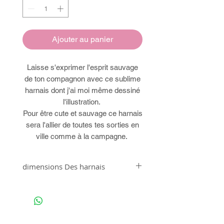
Ajouter au panier
Laisse s'exprimer l'esprit sauvage
de ton compagnon avec ce sublime
harnais dont j'ai moi même dessiné
l'illustration.
Pour être cute et sauvage ce harnais
sera l'allier de toutes tes sorties en
ville comme à la campagne.
dimensions Des harnais
Attention les tailles des harnais dogmermaid et
astronoon ne sont pas les mêmes que pour les
harnais Kawaii et léopard
Taille XXS : tour d'épaule 24 à 28cm - Tour de