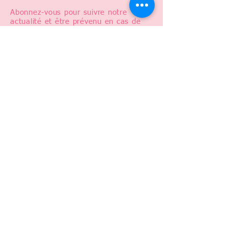
Abonnez-vous pour suivre notre
actualité et être prévenu en cas de
ventre privé, soldes, ou nouveauté !
# ODENOIRE
CGV
>
J’accepte les termes et