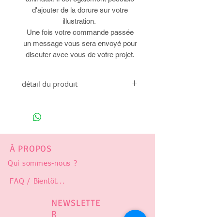
d'ajouter de la dorure sur votre
illustration.
Une fois votre commande passée
un message vous sera envoyé pour
discuter avec vous de votre projet.
détail du produit
illustration réalisée sur une feuille aquarelle
250g
Dimensions
A4 : 21x29,7cm
A3 : 29,7x42cm
À PROPOS
Qui sommes-nous ?
FAQ /
Bientôt
...
NEWSLETTE
R