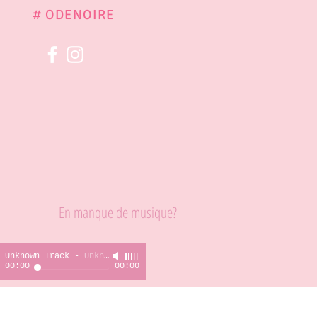
# ODENOIRE
En manque de musique?
Unknown Track
-
Unknown Artist
00:00
00:00