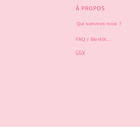
À PROPOS
Qui sommes-nous ?
FAQ /
Bientôt
...
CGV