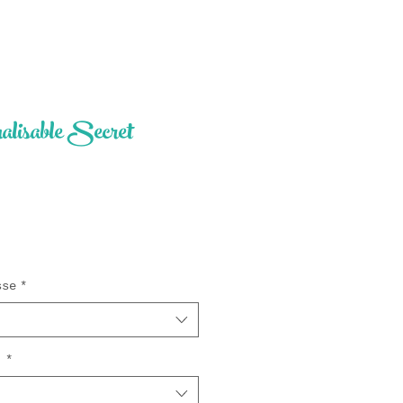
nalisable Secret
ix
sse
*
x
*