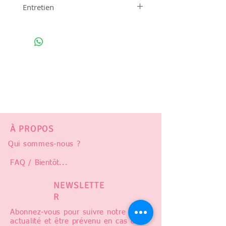
Entretien
Lavable à la main
À PROPOS
Qui sommes-nous ?
FAQ /
Bientôt
...
NEWSLETTE
R
Abonnez-vous pour suivre notre
actualité et être prévenu en cas de