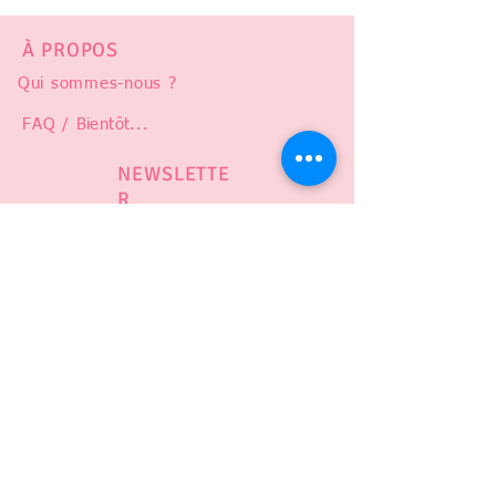
À PROPOS
Qui sommes-nous ?
FAQ /
Bientôt
...
NEWSLETTE
R
Abonnez-vous pour suivre notre
actualité et être prévenu en cas de
ventre privé, soldes, ou nouveauté !
# ODENOIRE
CGV