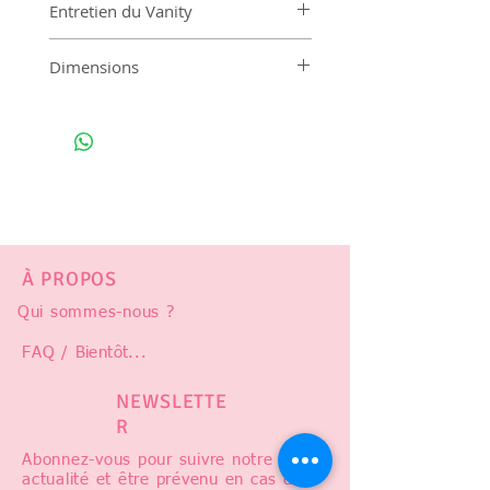
Entretien du Vanity
Lavable à 30°
Dimensions
Hauteur 16cm
Largeur 17cm
Longueur 21cm
À PROPOS
Qui sommes-nous ?
FAQ /
Bientôt
...
NEWSLETTE
R
Abonnez-vous pour suivre notre
actualité et être prévenu en cas de