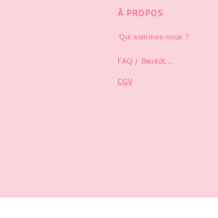
À PROPOS
Qui sommes-nous ?
FAQ /
Bientôt
...
CGV