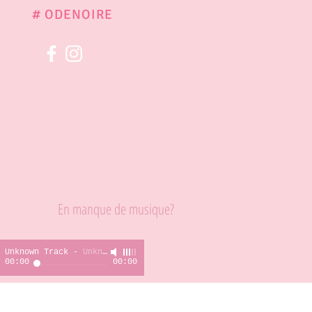
# ODENOIRE
En manque de musique?
Unknown Track
-
Unknown Artist
00:00
00:00