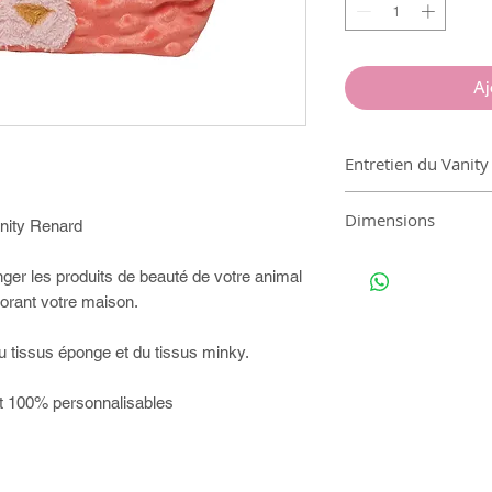
Aj
Entretien du Vanity
Lavable à 30°
Dimensions
nity Renard
Hauteur 16cm
anger les produits de beauté de votre animal
Largeur 17cm
corant votre maison.
Longueur 21cm
u tissus éponge et du tissus minky.
t 100% personnalisables