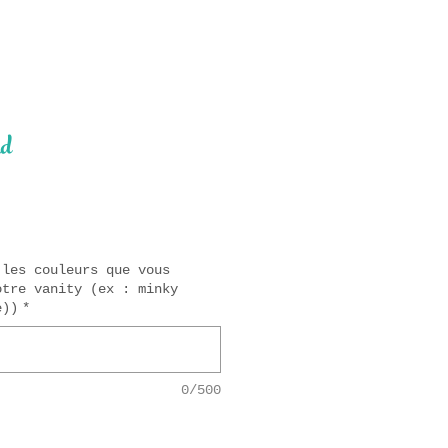
rd
ix
 les couleurs que vous
otre vanity (ex : minky
e))
*
0/500