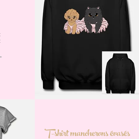
€
€
T-shirt mancherons évasés