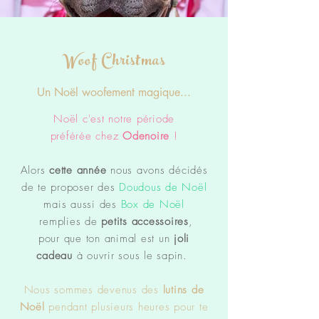
Woof Christmas
Un Noël woofement magique...
Noël c'est notre période
préférée chez
Odenoire
!
Alors
cette année
nous avons décidés
de te proposer des
Doudous de Noël
mais aussi des
Box de Noël
remplies de
petits accessoires
,
pour que ton animal est un
joli
cadeau
à ouvrir sous le sapin.
Nous sommes devenus des
lutins de
Noël
pendant plusieurs heures pour te